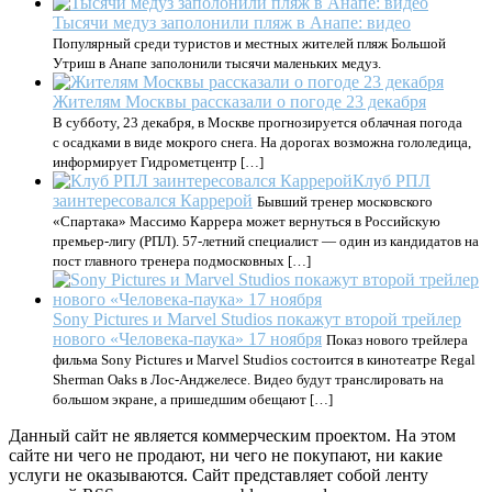
Тысячи медуз заполонили пляж в Анапе: видео
Популярный среди туристов и местных жителей пляж Большой
Утриш в Анапе заполонили тысячи маленьких медуз.
Жителям Москвы рассказали о погоде 23 декабря
В субботу, 23 декабря, в Москве прогнозируется облачная погода
с осадками в виде мокрого снега. На дорогах возможна гололедица,
информирует Гидрометцентр […]
Клуб РПЛ
заинтересовался Каррерой
Бывший тренер московского
«Спартака» Массимо Каррера может вернуться в Российскую
премьер-лигу (РПЛ). 57-летний специалист — один из кандидатов на
пост главного тренера подмосковных […]
Sony Pictures и Marvel Studios покажут второй трейлер
нового «Человека-паука» 17 ноября
Показ нового трейлера
фильма Sony Pictures и Marvel Studios состоится в кинотеатре Regal
Sherman Oaks в Лос-Анджелесе. Видео будут транслировать на
большом экране, а пришедшим обещают […]
Данный сайт не является коммерческим проектом. На этом
сайте ни чего не продают, ни чего не покупают, ни какие
услуги не оказываются. Сайт представляет собой ленту