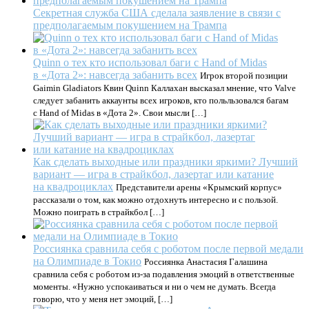
Секретная служба США сделала заявление в связи с
предполагаемым покушением на Трампа
Quinn о тех кто использовал баги с Hand of Midas
в «Дота 2»: навсегда забанить всех
Игрок второй позиции
Gaimin Gladiators Квин Quinn Каллахан высказал мнение, что Valve
следует забанить аккаунты всех игроков, кто польльзовался багам
с Hand of Midas в «Дота 2». Свои мысли […]
Как сделать выходные или праздники яркими? Лучший
вариант — игра в страйкбол, лазертаг или катание
на квадроциклах
Представители арены «Крымский корпус»
рассказали о том, как можно отдохнуть интересно и с пользой.
Можно поиграть в страйкбол […]
Россиянка сравнила себя с роботом после первой медали
на Олимпиаде в Токио
Россиянка Анастасия Галашина
сравнила себя с роботом из-за подавления эмоций в ответственные
моменты. «Нужно успокаиваться и ни о чем не думать. Всегда
говорю, что у меня нет эмоций, […]