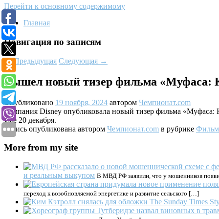
Перейти к основному содержимому
Главная
Навигация по записям
←
Предыдущая
Следующая
→
Вышел новый тизер фильма «Муфаса: К
Опубликовано
19 ноября, 2024
автором
Чемпионат.com
Компания Disney опубликовала новый тизер фильма «Муфаса: 
уже 20 декабря.
Запись опубликована автором
Чемпионат.com
в рубрике
Фильм
More from my site
и реальным выкупом
В МВД РФ заявили, что у мошенников появи
переход к возобновляемой энергетике и развитие сельского […]