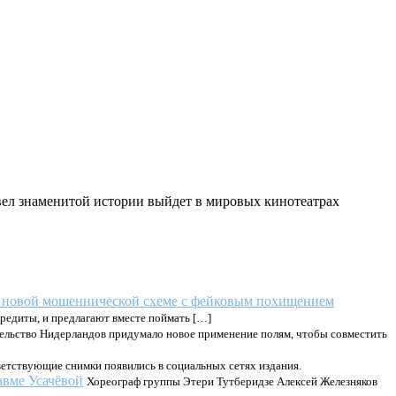
вел знаменитой истории выйдет в мировых кинотеатрах
 новой мошеннической схеме с фейковым похищением
кредиты, и предлагают вместе поймать […]
ельство Нидерландов придумало новое применение полям, чтобы совместить
етствующие снимки появились в социальных сетях издания.
авме Усачёвой
Хореограф группы Этери Тутберидзе Алексей Железняков