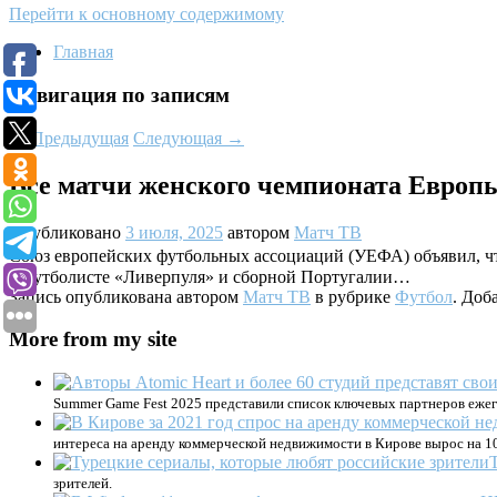
Перейти к основному содержимому
Главная
Навигация по записям
←
Предыдущая
Следующая
→
Все матчи женского чемпионата Европы
Опубликовано
3 июля, 2025
автором
Матч ТВ
Союз европейских футбольных ассоциаций (УЕФА) объявил, чт
о футболисте «Ливерпуля» и сборной Португалии…
Запись опубликована автором
Матч ТВ
в рубрике
Футбол
. Доб
More from my site
Summer Game Fest 2025 представили список ключевых партнеров ежег
интереса на аренду коммерческой недвижимости в Кирове вырос на 10%
зрителей.