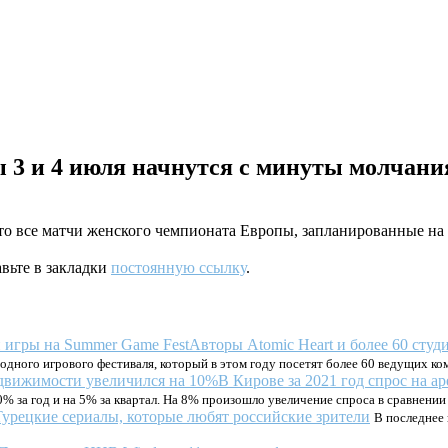
 3 и 4 июля начнутся с минуты молчани
о все матчи женского чемпионата Европы, запланированные на
авьте в закладки
постоянную ссылку
.
Авторы Atomic Heart и более 60 студ
одного игрового фестиваля, который в этом году посетят более 60 ведущих к
В Кирове за 2021 год спрос на 
 за год и на 5% за квартал. На 8% произошло увеличение спроса в сравнении 
Турецкие сериалы, которые любят российские зрители
В последнее