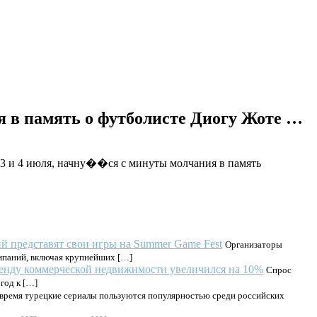
я в память о футболисте Диогу Жоте …
 3 и 4 июля, начну��ся с минуты молчания в память
ий представят свои игры на Summer Game Fest
Организаторы
омпаний, включая крупнейших […]
аренду коммерческой недвижимости увеличился на 10%
Спрос
год к […]
 время турецкие сериалы пользуются популярностью среди российских