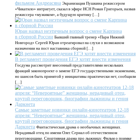
фильмом Андреасяна
Экранизация Пушкина режиссером
«Чикатило» интригует, сказал в эфире НСН Роман Григорьев, назвав
режиссера «мужиком», а будущую критику […]
Юран назвал неэтичным вопрос о смене Карпина
в сборной России
Бывший главный тренер «Пари Нижний
Новгород» Сергей Юран отреагировал на слухи о возможном
назначении на пост наставника сборной […]
В регламент проведения ЕГЭ хотят внести изменения
Госдума рассмотрит внесенный представителями нескольких
фракций законопроект о замене ЕГЭ государственными экзаменами,
но шансов быть принятой у инициативы практически нет, сообщили
[…]
Самые заметные новинки онлайн-кинотеатров 12-18
апреля: “Невероятные” женщины, нерадивый отец,
крутой переговорщик, биографии лыжницы и гения
Даркнета
Фантастическая драма о необычных женщинах.
Нерадивый отец по имени Олег. Сериал об отечественном
переговорщике. Спортивная драма про лыжницу. Фильм о поимке