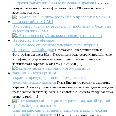
«Стражи галактики» и «Подземелья и драконы!
Самыми
популярными пиратскими фильмами в мае в РФ стали несколько
весенних релизов.
Экс-тренер «Зенита» рассказал о проблемах в Чехии из-
за российских СМИ
«Роскосмос» опубликовал первые фото актрисы
Пересильд в скафандре
«Роскосмос» представил первые
фотографии актрисы Юлии Пересильд и режиссера Клима Шипенко
в скафандрах, сделанные во время тренировки на тренажере
космического корабля «Союз МС». Снимки […]
Украину предупредили о новом дне из-за
экономического кризиса
Глава Института развития экономики
Украины Александр Гончаров заявил, что украинцев ждет новое дно
из-за экономического кризиса. По словам экономиста, грядущая зима
станет самой […]
Сыктывкарский специалист рассказал, какой урожай
грибов будет этим летом
Общественный экологический