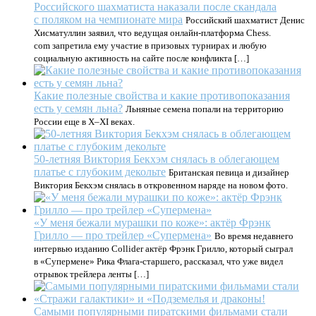
Российского шахматиста наказали после скандала
с поляком на чемпионате мира
Российский шахматист Денис
Хисматуллин заявил, что ведущая онлайн-платформа Chess.
com запретила ему участие в призовых турнирах и любую
социальную активность на сайте после конфликта […]
Какие полезные свойства и какие противопоказания
есть у семян льна?
Льняные семена попали на территорию
России еще в X–XI веках.
50-летняя Виктория Бекхэм снялась в облегающем
платье с глубоким декольте
Британская певица и дизайнер
Виктория Бекхэм снялась в откровенном наряде на новом фото.
«У меня бежали мурашки по коже»: актёр Фрэнк
Грилло — про трейлер «Супермена»
Во время недавнего
интервью изданию Collider актёр Фрэнк Грилло, который сыграл
в «Супермене» Рика Флага-старшего, рассказал, что уже видел
отрывок трейлера ленты […]
Самыми популярными пиратскими фильмами стали