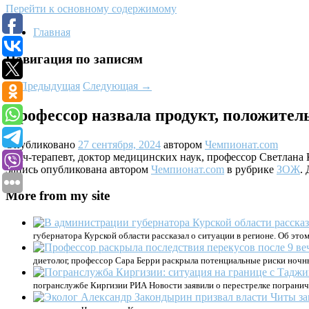
Перейти к основному содержимому
Главная
Навигация по записям
←
Предыдущая
Следующая
→
Профессор назвала продукт, положител
Опубликовано
27 сентября, 2024
автором
Чемпионат.com
Врач-терапевт, доктор медицинских наук, профессор Светлана
Запись опубликована автором
Чемпионат.com
в рубрике
ЗОЖ
.
More from my site
губернатора Курской области рассказал о ситуации в регионе. Об э
диетолог, профессор Сара Берри раскрыла потенциальные риски ночны
погранслужбе Киргизии РИА Новости заявили о перестрелке пограничн