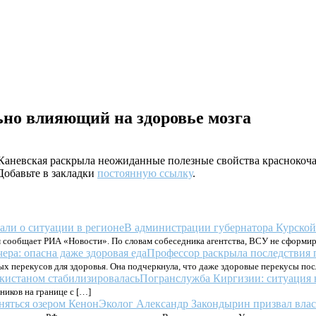
ьно влияющий на здоровье мозга
 Каневская раскрыла неожиданные полезные свойства краснокоча
 Добавьте в закладки
постоянную ссылку
.
В администрации губернатора Курской 
том сообщает РИА «Новости». По словам собеседника агентства, ВСУ не сформ
Профессор раскрыла последствия п
х перекусов для здоровья. Она подчеркнула, что даже здоровые перекусы посл
Погранслужба Киргизии: ситуация 
иков на границе с […]
Эколог Александр Закондырин призвал влас