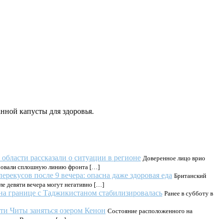
нной капусты для здоровья.
области рассказали о ситуации в регионе
Доверенное лицо врио
ировали сплошную линию фронта […]
ерекусов после 9 вечера: опасна даже здоровая еда
Британский
е девяти вечера могут негативно […]
на границе с Таджикистаном стабилизировалась
Ранее в субботу в
ти Читы заняться озером Кенон
Состояние расположенного на