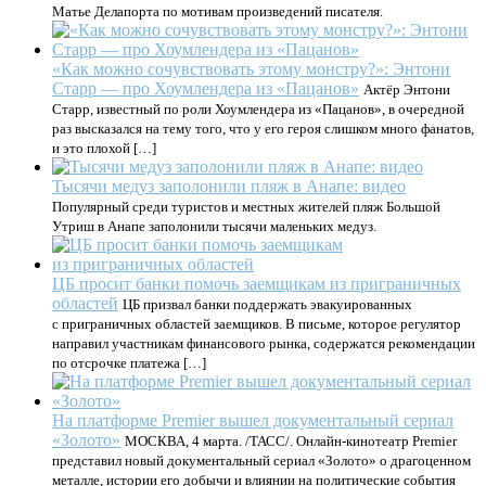
Матье Делапорта по мотивам произведений писателя.
«Как можно сочувствовать этому монстру?»: Энтони
Старр — про Хоумлендера из «Пацанов»
Актёр Энтони
Старр, известный по роли Хоумлендера из «Пацанов», в очередной
раз высказался на тему того, что у его героя слишком много фанатов,
и это плохой […]
Тысячи медуз заполонили пляж в Анапе: видео
Популярный среди туристов и местных жителей пляж Большой
Утриш в Анапе заполонили тысячи маленьких медуз.
ЦБ просит банки помочь заемщикам из приграничных
областей
ЦБ призвал банки поддержать эвакуированных
с приграничных областей заемщиков. В письме, которое регулятор
направил участникам финансового рынка, содержатся рекомендации
по отсрочке платежа […]
На платформе Premier вышел документальный сериал
«Золото»
МОСКВА, 4 марта. /ТАСС/. Онлайн-кинотеатр Premier
представил новый документальный сериал «Золото» о драгоценном
металле, истории его добычи и влиянии на политические события