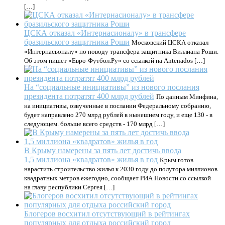
[…]
ЦСКА отказал «Интернасионалу» в трансфере
бразильского защитника Роши
Московский ЦСКА отказал
«Интернасьоналу» по поводу трансфера защитника Виллиана Роши.
Об этом пишет «Евро-Футбол.Ру» со ссылкой на Antenados […]
На “социальные инициативы” из нового послания
президента потратят 400 млрд рублей
По данным Минфина,
на инициативы, озвученные в послании Федеральному собранию,
будет направлено 270 млрд рублей в нынешнем году, и еще 130 - в
следующем. больше всего средств - 170 млрд […]
В Крыму намерены за пять лет достичь ввода
1,5 миллиона «квадратов» жилья в год
Крым готов
нарастить строительство жилья к 2030 году до полутора миллионов
квадратных метров ежегодно, сообщает РИА Новости со ссылкой
на главу республики Сергея […]
Блогеров восхитил отсутствующий в рейтингах
популярных для отдыха российский город