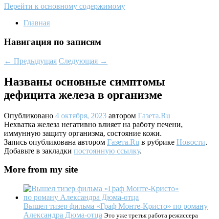
Перейти к основному содержимому
Главная
Навигация по записям
←
Предыдущая
Следующая
→
Названы основные симптомы
дефицита железа в организме
Опубликовано
4 октября, 2023
автором
Газета.Ru
Нехватка железа негативно влияет на работу печени,
иммунную защиту организма, состояние кожи.
Запись опубликована автором
Газета.Ru
в рубрике
Новости
.
Добавьте в закладки
постоянную ссылку
.
More from my site
Вышел тизер фильма «Граф Монте-Кристо» по роману
Александра Дюма-отца
Это уже третья работа режиссера