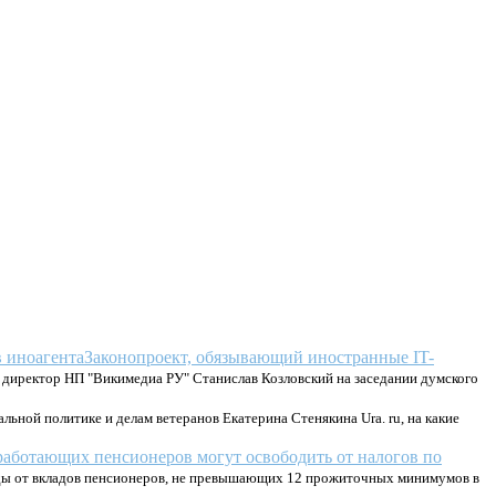
Законопроект, обязывающий иностранные IT-
директор НП "Викимедиа РУ" Станислав Козловский на заседании думского
льной политике и делам ветеранов Екатерина Стенякина Ura. ru, на какие
аботающих пенсионеров могут освободить от налогов по
оды от вкладов пенсионеров, не превышающих 12 прожиточных минимумов в