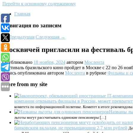
Перейти к основному содержимому
Главная
Навигация по записям
←
Предыдущая
Следующая
→
Москвичей пригласили на фестиваль б
Опубликовано
18 ноября, 2024
автором
Мослента
Фестиваль бразильского кино пройдет в Москве с 22 по 26 нояб
Запись опубликована автором
Мослента
в рубрике
Фильмы и с
More from my site
компании открывать филиалы в России, может превратит
комитета по информационной политике. Комитет в итоге рекомендова
Названы ль
льготы могут рассчитывать одинокие пенсионеры […]
банковским вкладам, не превышающим 2,7 млн рублей
Де