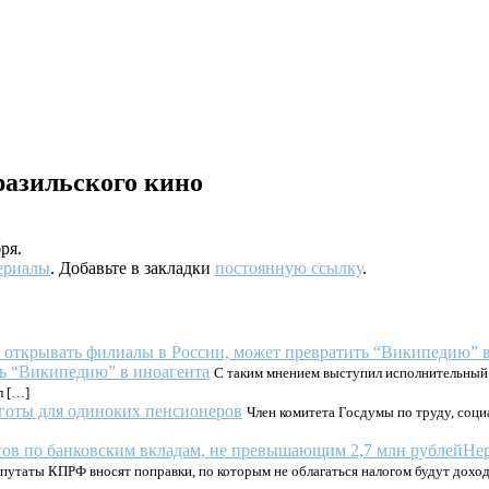
разильского кино
ря.
ериалы
. Добавьте в закладки
постоянную ссылку
.
ь “Википедию” в иноагента
С таким мнением выступил исполнительный 
л […]
готы для одиноких пенсионеров
Член комитета Госдумы по труду, социа
Нер
путаты КПРФ вносят поправки, по которым не облагаться налогом будут дох