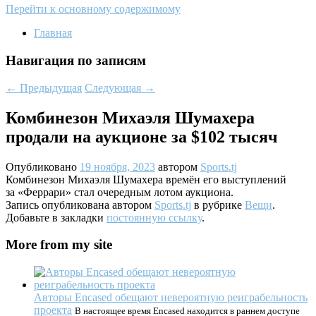
Перейти к основному содержимому
Главная
Навигация по записям
←
Предыдущая
Следующая
→
Комбинезон Михаэля Шумахера
продали на аукционе за $102 тысяч
Опубликовано
19 ноября, 2023
автором
Sports.tj
Комбинезон Михаэля Шумахера времён его выступлений
за «Феррари» стал очередным лотом аукциона.
Запись опубликована автором
Sports.tj
в рубрике
Вещи
.
Добавьте в закладки
постоянную ссылку
.
More from my site
Авторы Encased обещают невероятную реиграбельность
проекта
В настоящее время Encased находится в раннем доступе