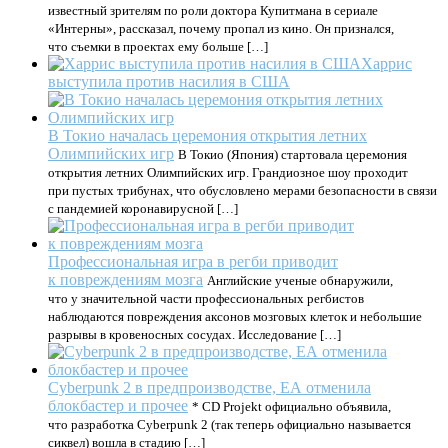
известный зрителям по роли доктора Купитмана в сериале
«Интерны», рассказал, почему пропал из кино. Он признался,
что съемки в проектах ему больше […]
Харрис
выступила против насилия в США
В Токио началась церемония открытия летних
Олимпийских игр
В Токио (Япония) стартовала церемония
открытия летних Олимпийских игр. Грандиозное шоу проходит
при пустых трибунах, что обусловлено мерами безопасности в связи
с пандемией коронавирусной […]
Профессиональная игра в регби приводит
к повреждениям мозга
Английские ученые обнаружили,
что у значительной части профессиональных регбистов
наблюдаются повреждения аксонов мозговых клеток и небольшие
разрывы в кровеносных сосудах. Исследование […]
Cyberpunk 2 в предпроизводстве, ЕА отменила
блокбастер и прочее
* CD Projekt официально объявила,
что разработка Cyberpunk 2 (так теперь официально называется
сиквел) вошла в стадию […]