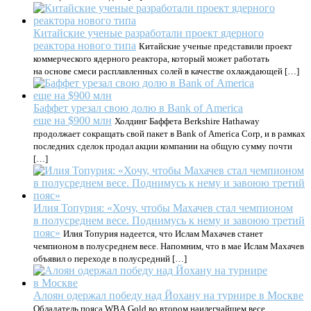
Китайские ученые разработали проект ядерного
реактора нового типа
Китайские ученые представили проект
коммерческого ядерного реактора, который может работать
на основе смеси расплавленных солей в качестве охлаждающей […]
Баффет урезал свою долю в Bank of America
еще на $900 млн
Холдинг Баффета Berkshire Hathaway
продолжает сокращать свой пакет в Bank of America Corp, и в рамках
последних сделок продал акции компании на общую сумму почти
[…]
Илия Топурия: «Хочу, чтобы Махачев стал чемпионом
в полусреднем весе. Поднимусь к нему и завоюю третий
пояс»
Илия Топурия надеется, что Ислам Махачев станет
чемпионом в полусреднем весе. Напомним, что в мае Ислам Махачев
объявил о переходе в полусредний […]
Алоян одержал победу над Йохану на турнире в Москве
Обладатель пояса WBA Gold во втором наилегчайшем весе